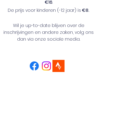
€
16
.
De prijs voor kinderen (-12 jaar) is
€
8.
Wil je up-to-date blijven over de
inschrijvingen en andere zaken, volg ons
dan via onze sociale media.
Is één jogging niet genoeg voor jou?
Schrijf je dan in voor het Loopcriterium
van de Druivenstreek.
MEER INFO