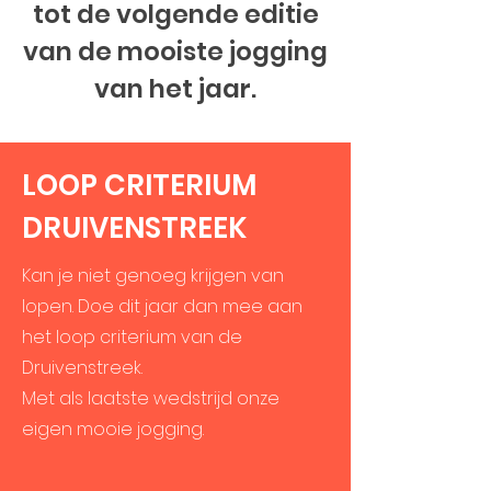
tot de volgende editie
van de mooiste jogging
van het jaar.
LOOP CRITERIUM
DRUIVENSTREEK
Kan je niet genoeg krijgen van
lopen. Doe dit jaar dan mee aan
het loop criterium van de
Druivenstreek.
Met als laatste wedstrijd onze
eigen mooie jogging.