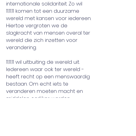
internationale solidariteit. Zo wil
11.11.11 komen tot een duurzame
wereld met kansen voor iedereen.
Hiertoe vergroten we de
slagkracht van mensen overal ter
wereld die zich inzetten voor
verandering.
11.11.11 wil uitbuiting de wereld uit.
Iedereen waar ook ter wereld -
heeft recht op een menswaardig
bestaan. Om echt iets te
veranderen moeten macht en
middelen eerlijker worden
verdeeld. We richten onze blik dan
ook op de wereld en stellen het
huidige systeem in vraag. Een
rechtvaardige wereld voor mens
en natuur kan als we samen druk