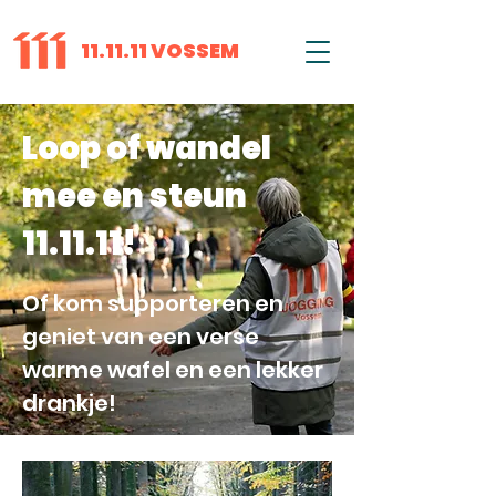
11.11.11 VOSSEM
Loop of wandel
mee en steun
11.11.11!
Of kom supporteren en
geniet van een verse
warme wafel en een lekker
drankje!